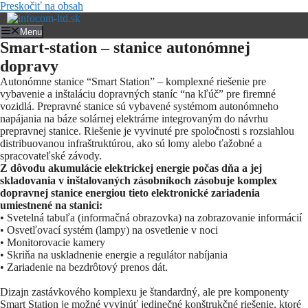
Preskočiť na obsah
Menu
Smart-station – stanice autonómnej
dopravy
Autonómne stanice “Smart Station” – komplexné riešenie pre
vybavenie a inštaláciu dopravných staníc “na kľúč” pre firemné
vozidlá. Prepravné stanice sú vybavené systémom autonómneho
napájania na báze solárnej elektrárne integrovaným do návrhu
prepravnej stanice. Riešenie je vyvinuté pre spoločnosti s rozsiahlou
distribuovanou infraštruktúrou, ako sú lomy alebo ťažobné a
spracovateľské závody.
Z dôvodu akumulácie elektrickej energie počas dňa a jej
skladovania v inštalovaných zásobníkoch zásobuje komplex
dopravnej stanice energiou tieto elektronické zariadenia
umiestnené na stanici:
• Svetelná tabuľa (informačná obrazovka) na zobrazovanie informácií
• Osvetľovací systém (lampy) na osvetlenie v noci
• Monitorovacie kamery
• Skriňa na uskladnenie energie a regulátor nabíjania
• Zariadenie na bezdrôtový prenos dát.
Dizajn zastávkového komplexu je štandardný, ale pre komponenty
Smart Station je možné vyvinúť jedinečné konštrukčné riešenie, ktoré