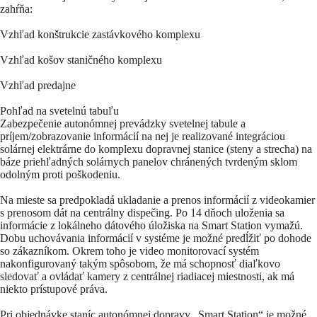
zahŕňa:
Vzhľad konštrukcie zastávkového komplexu
Vzhľad košov staničného komplexu
Vzhľad predajne
Pohľad na svetelnú tabuľu
Zabezpečenie autonómnej prevádzky svetelnej tabule a
príjem/zobrazovanie informácií na nej je realizované integráciou
solárnej elektrárne do komplexu dopravnej stanice (steny a strecha) na
báze priehľadných solárnych panelov chránených tvrdeným sklom
odolným proti poškodeniu.
Na mieste sa predpokladá ukladanie a prenos informácií z videokamier
s prenosom dát na centrálny dispečing. Po 14 dňoch uloženia sa
informácie z lokálneho dátového úložiska na Smart Station vymažú.
Dobu uchovávania informácií v systéme je možné predĺžiť po dohode
so zákazníkom. Okrem toho je video monitorovací systém
nakonfigurovaný takým spôsobom, že má schopnosť diaľkovo
sledovať a ovládať kamery z centrálnej riadiacej miestnosti, ak má
niekto prístupové práva.
Pri objednávke staníc autonómnej dopravy „Smart Station“ je možné