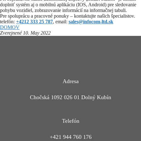
doplniť systém aj o mobilnú aplikáciu (IOS, Android) pre sledovanie
pohybu vozidiel, zobrazovanie informácií na informačnej tabuli.
Pre spoluprácu a pracovné ponuky – kontaktujte našich špecialistov.
telefón:
+4212 333 25 787
, email:
sales@infocom-ltd.sk
DOMOV
Zverejnené 10. May
2022
Adresa
Chočská 1092 026 01 Dolný Kubín
Telefón
+421 944 760 176