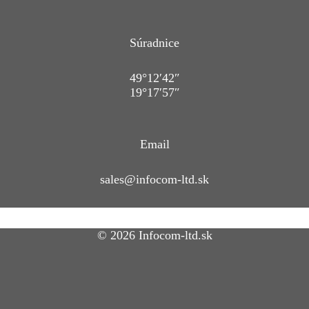
Súradnice
49°12′42″
19°17′57″
Email
sales@infocom-ltd.sk
© 2026 Infocom-ltd.sk