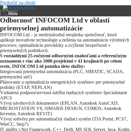
Preskočiť na obsah
Menu
Odbornosť INFOCOM Ltd v oblasti
priemyselnej automatizácie
INFOCOM Ltd – je medzinárodná strojárska spoločnosť, ktorá
aplikuje inovatívne technológie a riešenia na automatizáciu výrobných
procesov, optimalizáciu prevádzky a zvýšenie bezpečnosti v
priemyselných podnikoch.
S rozsiahlymi 25-ročnými odbornými znalosťami a referenčným
zoznamom s viac ako 1000 projektmi v 41 krajinách po celom
svete, INFOCOM Ltd ponúka tieto služby:
Integrovaná priemyselná automatizácia (PLC, SIMATIC, SCADA,
priemyselná sieť)
Plánovanie a optimalizácia energetických systémov pre priemyselné
podniky (ETAP, NEPLAN)
Vzdialená podpora/servisná údržba riadiacich systémov špecialistami
APCS
Vývoj návrhových dokumentov (EPLAN, Autodesk AutoCAD,
MICROSTATION V8, SIMARIS DESIGN, COMOS, Autodesk
Inventor, Autodesk REVIT)
Vývoj softvéru pre automatizačný riadiaci systém (TIA Portal, PCS7,
WinCC, Step7)
IT služby (.Net Framework, C++, Delfi, MS SQL Server, Java, Kotlin,