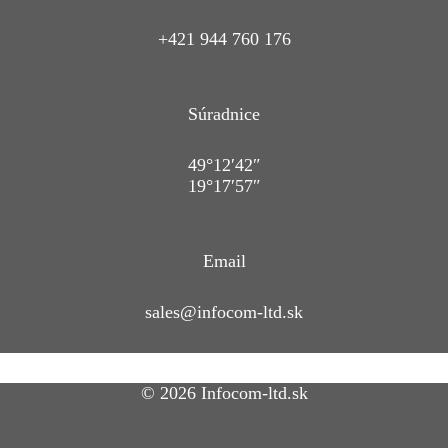
+421 944 760 176
Súradnice
49°12′42″
19°17′57″
Email
sales@infocom-ltd.sk
© 2026 Infocom-ltd.sk