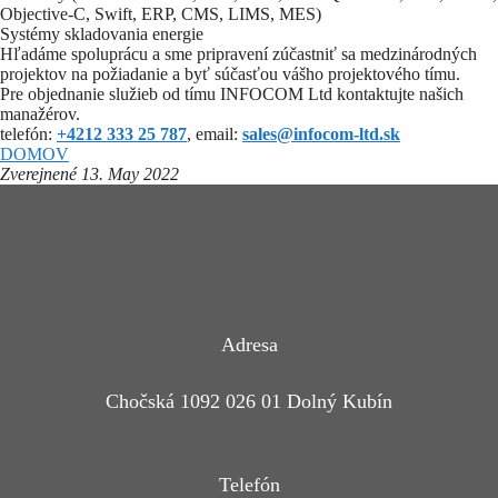
Objective-C, Swift, ERP, CMS, LIMS, MES)
Systémy skladovania energie
Hľadáme spoluprácu a sme pripravení zúčastniť sa medzinárodných
projektov na požiadanie a byť súčasťou vášho projektového tímu.
Pre objednanie služieb od tímu INFOCOM Ltd kontaktujte našich
manažérov.
telefón:
+4212 333 25 787
, email:
sales@infocom-ltd.sk
DOMOV
Zverejnené 13. May
2022
Adresa
Chočská 1092 026 01 Dolný Kubín
Telefón