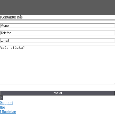
Kontaktuj nás
×
Support
the
Ukrainian