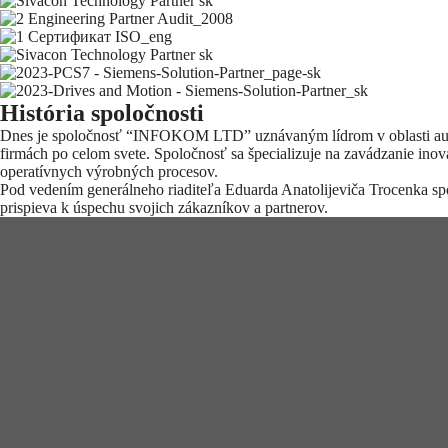
História spoločnosti
Dnes je spoločnosť “INFOKOM LTD” uznávaným lídrom v oblasti automat
firmách po celom svete. Spoločnosť sa špecializuje na zavádzanie inova
operatívnych výrobných procesov.
Pod vedením generálneho riaditeľa Eduarda Anatolijeviča Trocenka s
prispieva k úspechu svojich zákazníkov a partnerov.