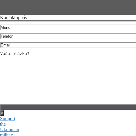
Kontaktuj nás
×
Support
the
Ukrainian
military