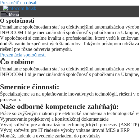
Preskočiť na obsah
Menu
O spoločnosti
Pomáhame spoločnostiam stať sa efektívnejšími automatizáciou výrobn
INFOCOM Ltd je medzinárodná spoločnosť s pobočkami na Ukrajine,
V spoločnosti si ceníme kvalitu a profesionalitu, ktoré vedú k znižova
dodržiavaniu bezpečnostných štandardov. Takýmto prístupom udržiavame
riešení pre rôzne odvetvia priemyslu.
Prezentácia spoločnosti
Čo robíme
Pomáhame spoločnostiam stať sa efektívnejšími automatizáciou výrobn
INFOCOM Ltd je medzinárodná spoločnosť s pobočkami na Ukrajine,
Smernice činnosti:
Špecializujeme sa na uplatňovanie inovatívnych technológií, riešení v 
procesoch.
Naše odborné kompetencie zahŕňajú:
Práce so zvýšeným rizikom pre elektrické zariadenia a technologické 
Vypracovanie projektovej a konštrukčnej dokumentácie
Vývoj softvéru pre automatizáciu technologických procesov (ASR TP)
Vývoj softvéru pre IT riadenie výroby vrátane úrovní MES a ERP
Montáž, ladenie a uvedenie zariadení do prevádzky