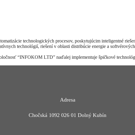
izácie technologických procesov, poskytujúcim inteligentné riešenia 
tívnych technológií, riešení v oblasti distribúcie energie a softvérový
poločnosť “INFOKOM LTD” naďalej implementuje špičkové technológie a
Adresa
Chočská 1092 026 01 Dolný Kubín