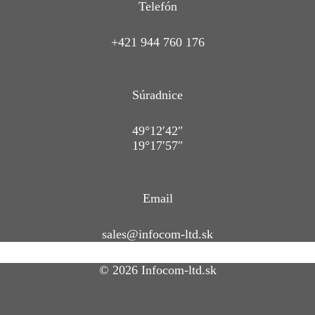
Telefón
+421 944 760 176
Súradnice
49°12′42″
19°17′57″
Email
sales@infocom-ltd.sk
© 2026 Infocom-ltd.sk