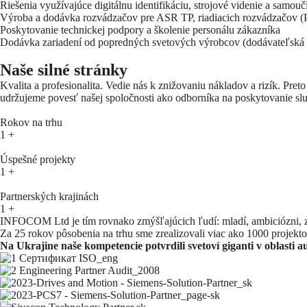
Riešenia využívajúce digitálnu identifikáciu, strojové videnie a samouč
Výroba a dodávka rozvádzačov pre ASR TP, riadiacich rozvádzačov 
Poskytovanie technickej podpory a školenie personálu zákazníka
Dodávka zariadení od popredných svetových výrobcov (dodávateľská
Naše silné stránky
Kvalita a profesionalita. Vedie nás k znižovaniu nákladov a rizík. Pr
udržujeme povesť našej spoločnosti ako odborníka na poskytovanie služ
Rokov na trhu
1
+
Úspešné projekty
1
+
Partnerských krajinách
1
+
INFOCOM Ltd je tím rovnako zmýšľajúcich ľudí: mladí, ambiciózni, 
Za 25 rokov pôsobenia na trhu sme zrealizovali viac ako 1000 projekto
Na Ukrajine naše kompetencie potvrdili svetoví giganti v oblasti a