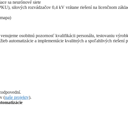
iace sa neurónové siete
(PKU), silových rozvádzačov 0,4 kV vrátane riešení na licenčnom z
 mapa)
eto venujeme osobitnú pozornosť kvalifikácii personálu, testovaniu výr
ieb automatizácie a implementácie kvalitných a spoľahlivých riešení p
zodpovední.
v (
naše projekty
).
utomatizácie