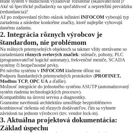
Bude systém v budúcnosti vyžadovať rozšírenie (škálovateľnosť)?
Aké sú špecifické požiadavky na spoľahlivosť a nepretržitú prevádzku
(redundancia)?
Až po zodpovedaní týchto otázok inžinieri
INFOCOM
vyberajú typ
zariadenia a následne konkrétne značky, ktoré najlepšie vyhovujú
danému zadaniu.
2. Integrácia rôznych výrobcov je
štandardom, nie problémom
Na reálnych priemyselných objektoch sa takmer vždy stretávame so
zariadeniami
rôznych svetových značiek
: snímače, pohony, PLC
(programovateľné logické automaty), frekvenčné meniče, SCADA
systémy či bezpečnostné prvky.
Pri návrhu systému v
INFOCOM
kladieme dôraz na:
Podporu štandardných priemyselných protokolov (
PROFINET,
Modbus TCP, OPC UA
a ďalšie).
Možnosť integrácie do jednotného systému ASUTP (automatizovaný
systém riadenia technologických procesov).
Kompatibilitu na úrovni servisu a diagnostiky.
Gramotne navrhnutá architektúra umožňuje bezproblémovo
kombinovať riešenia od rôznych dodávateľov, čím sa vyhnete
závislosti na jednom výrobcovi (tzv. vendor lock-in).
3. Aktuálna projektová dokumentácia:
Základ úspechu