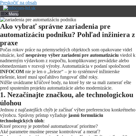
Preskočiť na obsah
Menu
Ako vybrať správne zariadenia pre
automatizáciu podniku? Pohľad inžiniera z
praxe
Počas rokov práce na priemyselných objektoch som opakovane videl
situácie, keď
nesprávny výber zariadení pre automatizáciu
viedol k
nadmerným výdavkom z rozpočtu, komplikovanej prevádzke alebo
obmedzeniam v rozvoji výroby. Automatizácia v podaní spoločnosti
INFOCOM
nie je len o „železe“ – je to systémové inžinierske
riešenie, ktoré musí spoľahlivo fungovať dlhé roky.
Nižšie uvádzame kľúčové body, na ktoré by ste sa mali zamerať ešte
pred spustením projektu automatizácie alebo modernizácie.
1. Nezačínajte značkou, ale technologickou
úlohou
Jednou z najčastejších chýb je začínať výber preferenciou konkrétneho
výrobcu. Správny prístup vyžaduje
jasnú formuláciu
technologických úloh
:
Ktoré procesy je potrebné automatizovať prioritne?
Aké parametre musíme presne kontrolovať a merať?