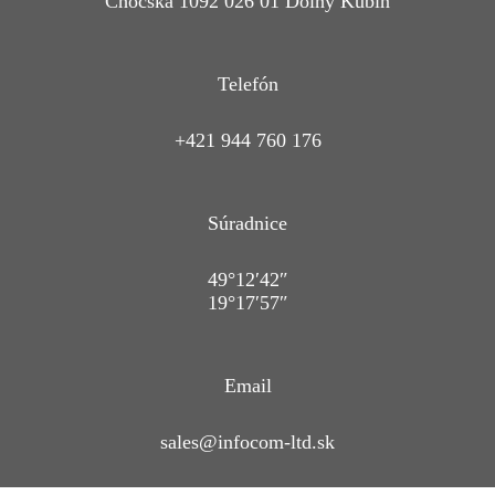
Chočská 1092 026 01 Dolný Kubín
Telefón
+421 944 760 176
Súradnice
49°12′42″
19°17′57″
Email
sales@infocom-ltd.sk