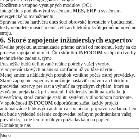
Rozšírenie vstupno-výstupných modulov (I/O).
Integráciu s podnikovými systémami
MES, ERP
a systémami
energetického manažmentu.
Správna voľba hardvéru dnes šetrí obrovské investície v budúcnosti,
kedy nebudete musieť meniť celú architektúru kvôli jednému novému
stroju.
6. Skoré zapojenie inžinierskych expertov
Kvalita projektu automatizácie priamo závisí od momentu, kedy sa do
procesu zapoja odborníci. Čím skôr tím
INFOCOM
vstúpi do tvorby
technického zadania, tým:
Presnejšie budú definované reálne potreby vašej výroby.
Viac prevádzkových nuáns sa zohľadní už vo fáze návrhu.
Menej zmien a nákladných prerábok vznikne počas ostrej prevádzky.
Skoré zapojenie expertov umožňuje nastaviť správnu architektúru,
predvídať rezervy pre rast a vyhnúť sa typickým chybám, ktoré sa
zvyčajne prejavia až pri spustení. Inžiniersky audit na začiatku je
investíciou, ktorá zaručuje stabilitu systému v dlhodobom horizonte.
V spoločnosti
INFOCOM
odporúčame začať každý projekt
automatizácie hĺbkovým auditom a spoločnou prípravou zadania. Len
tak bude výsledné riešenie zodpovedať reálnym podmienkam vašej
prevádzky, a nie len formálnym požiadavkám na papieri.
Kontaktujte nás