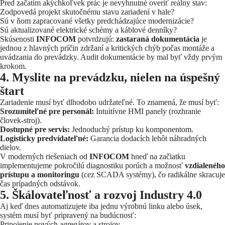
Pred začatím akýchkoľvek prác je nevyhnutné overiť reálny stav:
Zodpovedá projekt skutočnému stavu zariadení v hale?
Sú v ňom zapracované všetky predchádzajúce modernizácie?
Sú aktualizované elektrické schémy a káblové denníky?
Skúsenosti
INFOCOM
potvrdzujú:
zastaraná dokumentácia
je
jednou z hlavných príčin zdržaní a kritických chýb počas montáže a
uvádzania do prevádzky. Audit dokumentácie by mal byť vždy prvým
krokom.
4. Myslite na prevádzku, nielen na úspešný
štart
Zariadenie musí byť dlhodobo udržateľné. To znamená, že musí byť:
Srozumiteľné pre personál:
Intuitívne HMI panely (rozhranie
človek-stroj).
Dostupné pre servis:
Jednoduchý prístup ku komponentom.
Logisticky predvídateľné:
Garancia dodacích lehôt náhradných
dielov.
V moderných riešeniach od
INFOCOM
hneď na začiatku
implementujeme pokročilú diagnostiku porúch a možnosť
vzdialeného
prístupu a monitoringu
(cez SCADA systémy), čo radikálne skracuje
čas prípadných odstávok.
5. Škálovateľnosť a rozvoj Industry 4.0
Aj keď dnes automatizujete iba jednu výrobnú linku alebo úsek,
systém musí byť pripravený na budúcnosť:
Pripojenie nových agregátov a strojov.