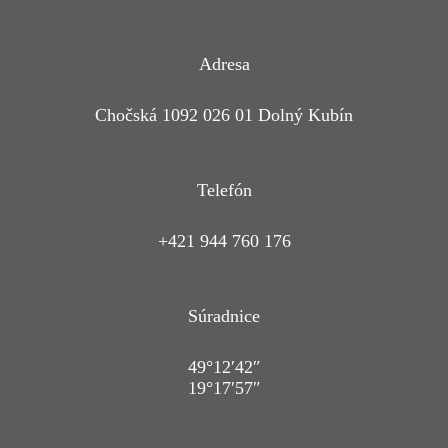
Adresa
Chočská 1092 026 01 Dolný Kubín
Telefón
+421 944 760 176
Súradnice
49°12′42″
19°17′57″