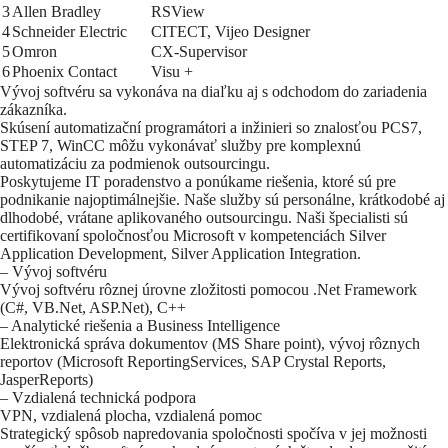
3
Allen Bradley
RSView
4
Schneider Electric
CITECT, Vijeo Designer
5
Omron
CX-Supervisor
6
Phoenix Contact
Visu +
Vývoj softvéru sa vykonáva na diaľku aj s odchodom do zariadenia
zákazníka.
Skúsení automatizační programátori a inžinieri so znalosťou PCS7,
STEP 7, WinCC môžu vykonávať služby pre komplexnú
automatizáciu za podmienok outsourcingu.
Poskytujeme IT poradenstvo a ponúkame riešenia, ktoré sú pre
podnikanie najoptimálnejšie. Naše služby sú personálne, krátkodobé aj
dlhodobé, vrátane aplikovaného outsourcingu. Naši špecialisti sú
certifikovaní spoločnosťou Microsoft v kompetenciách Silver
Application Development, Silver Application Integration.
– Vývoj softvéru
Vývoj softvéru rôznej úrovne zložitosti pomocou .Net Framework
(C#, VB.Net, ASP.Net), C++
– Analytické riešenia a Business Intelligence
Elektronická správa dokumentov (MS Share point), vývoj rôznych
reportov (Microsoft ReportingServices, SAP Crystal Reports,
JasperReports)
– Vzdialená technická podpora
VPN, vzdialená plocha, vzdialená pomoc
Strategický spôsob napredovania spoločnosti spočíva v jej možnosti