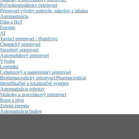
Poľnohospodársky priemysel
Priemysel výroby potravín, nápojov a tabaku
Automatizácia
Dáta a IIoT
Energie
AI
Taviaci priemysel / Hutníctvo
Chemický priemysel
Stavebný priemysel
Automobilový priemysel
Výroba
Logistika
Celulózový a papierenský priemysel
Biofarmaceutický priemysel/Pharmaceutical
Identifikačné a lokalizačné systémy
Automatizácia robotov
Sklársky a porcelánový priemysel
Ropa a plyn
Zelená energia
Automatizácia budov