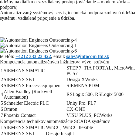
údržby na diaľku cez vzdialený prístup (ovládanie – modernizácia –
podpora)
Automatizovaný systémový servis, technická podpora zmluvná údržba
systému, vzdialené pripojenie a údržba.
telefón:
+4212 333 23 422
, email:
sales@infocom-ltd.sk
Kompetencia automatizačných inžinierov: vývoj softvéru
STEP 7, TIA PORTAL, MicroWin,
1
SIEMENS SIMATIC
PCS7
2
SIEMENS SBT
Desigo XWorks
3
SIEMENS Process equipment
SIEMENS PDM
Allen Bradley (Rockwell
4
RSLogix 500, RSLogix 5000
Automation)
5
Schneider Electric PLC
Unity Pro, PL7
6
Omron
CX-ONE
7
Phoenix Contact
VISU PLUS, PCWorks
Kompetencia technikov automatizácie SCADA systémov
1
SIEMENS SIMATIC
WinCC, WinCC flexible
2
SIEMENS SBT
Desigo Insight