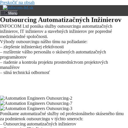
Preskočiť na obsah
Menu
Outsourcing Automatizačných Inžinierov
INFOCOM Ltd ponúka služby outsourcingu automatizačných
inžinierov, IT inžinierov a stavebných inžinierov pre popredné
medzinárodné spoločnosti.
Výhody outsourcingu nášho tímu na požiadanie:
– zlepšenie inžinierskej efektívnosti
– rozšírenie vášho personálu o skúsených automatizačných
programátorov
– riadenie a kontrola projektu prostredníctvom projektových
manažérov
– silná technická odbornosť
Ponúkame automatizačné služby od profesionálneho skúseného tímu
za podmienok outsourcingu v týchto smeroch:
– Outsourcing automatizačných inžinierov