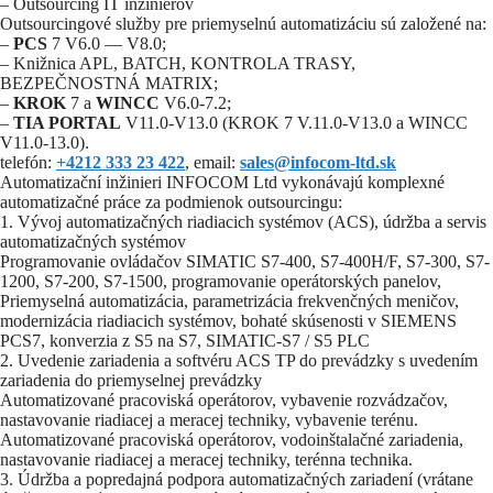
– Outsourcing IT inžinierov
Outsourcingové služby pre priemyselnú automatizáciu sú založené na:
–
PCS
7 V6.0 — V8.0;
– Knižnica APL, BATCH, KONTROLA TRASY,
BEZPEČNOSTNÁ MATRIX;
–
KROK
7 a
WINCC
V6.0-7.2;
–
TIA PORTAL
V11.0-V13.0 (KROK 7 V.11.0-V13.0 a WINCC
V11.0-13.0).
telefón:
+4212 333 23 422
, email:
sales@infocom-ltd.sk
Automatizační inžinieri INFOCOM Ltd vykonávajú komplexné
automatizačné práce za podmienok outsourcingu:
1. Vývoj automatizačných riadiacich systémov (ACS), údržba a servis
automatizačných systémov
Programovanie ovládačov SIMATIC S7-400, S7-400H/F, S7-300, S7-
1200, S7-200, S7-1500, programovanie operátorských panelov,
Priemyselná automatizácia, parametrizácia frekvenčných meničov,
modernizácia riadiacich systémov, bohaté skúsenosti v SIEMENS
PCS7, konverzia z S5 na S7, SIMATIC-S7 / S5 PLC
2. Uvedenie zariadenia a softvéru ACS TP do prevádzky s uvedením
zariadenia do priemyselnej prevádzky
Automatizované pracoviská operátorov, vybavenie rozvádzačov,
nastavovanie riadiacej a meracej techniky, vybavenie terénu.
Automatizované pracoviská operátorov, vodoinštalačné zariadenia,
nastavovanie riadiacej a meracej techniky, terénna technika.
3. Údržba a popredajná podpora automatizačných zariadení (vrátane