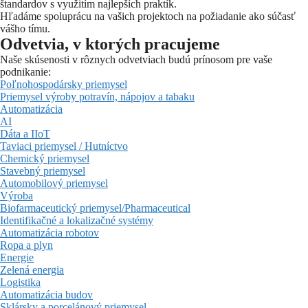
štandardov s využitím najlepších praktík.
Hľadáme spoluprácu na vašich projektoch na požiadanie ako súčasť
vášho tímu.
Odvetvia, v ktorých pracujeme
Naše skúsenosti v rôznych odvetviach budú prínosom pre vaše
podnikanie:
Poľnohospodársky priemysel
Priemysel výroby potravín, nápojov a tabaku
Automatizácia
AI
Dáta a IIoT
Taviaci priemysel / Hutníctvo
Chemický priemysel
Stavebný priemysel
Automobilový priemysel
Výroba
Biofarmaceutický priemysel/Pharmaceutical
Identifikačné a lokalizačné systémy
Automatizácia robotov
Ropa a plyn
Energie
Zelená energia
Logistika
Automatizácia budov
Sklársky a porcelánový priemysel