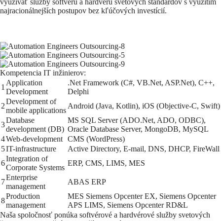
využívať služby softvéru a hardvéru svetových štandardov s využitím
najracionálnejších postupov bez kľúčových investícií.
Kompetencia IT inžinierov:
Application
.Net Framework (C#, VB.Net, ASP.Net), C++,
1
Development
Delphi
Development of
2
Android (Java, Kotlin), iOS (Objective-C, Swift)
mobile applications
Database
MS SQL Server (ADO.Net, ADO, ODBC),
3
development (DB)
Oracle Database Server, MongoDB, MySQL
4
Web-development
CMS (WordPress)
5
IT-infrastructure
Active Directory, E-mail, DNS, DHCP, FireWall
Integration of
6
ERP, CMS, LIMS, MES
Corporate Systems
Enterprise
7
ABAS ERP
management
Production
MES Siemens Opcenter EX, Siemens Opcenter
8
management
APS LIMS, Siemens Opcenter RD&L
Naša spoločnosť ponúka softvérové a hardvérové služby svetových