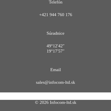
Telefón
+421 944 760 176
Súradnice
49°12′42″
19°17′57″
Email
sales@infocom-ltd.sk
© 2026 Infocom-ltd.sk