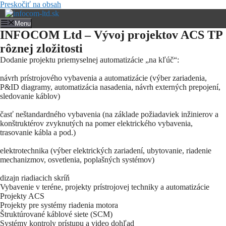
Preskočiť na obsah
Menu
INFOCOM Ltd – Vývoj projektov ACS TP
rôznej zložitosti
Dodanie projektu priemyselnej automatizácie „na kľúč“:
návrh prístrojového vybavenia a automatizácie (výber zariadenia,
P&ID diagramy, automatizácia nasadenia, návrh externých prepojení,
sledovanie káblov)
časť neštandardného vybavenia (na základe požiadaviek inžinierov a
konštruktérov zvyknutých na pomer elektrického vybavenia,
trasovanie kábla a pod.)
elektrotechnika (výber elektrických zariadení, ubytovanie, riadenie
mechanizmov, osvetlenia, poplašných systémov)
dizajn riadiacich skríň
Vybavenie v teréne, projekty prístrojovej techniky a automatizácie
Projekty ACS
Projekty pre systémy riadenia motora
Štruktúrované káblové siete (SCM)
Systémy kontroly prístupu a video dohľad