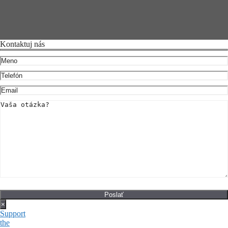
Kontaktuj nás
×
Support
the