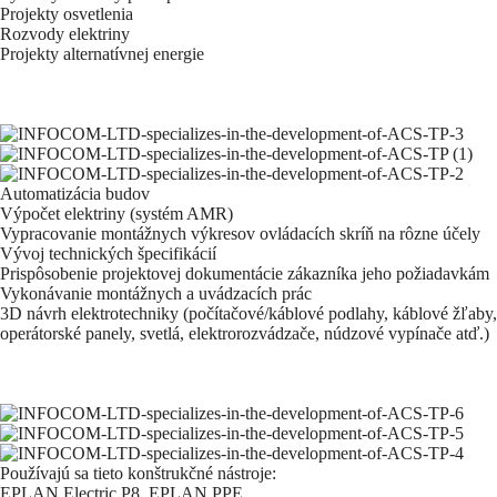
Projekty osvetlenia
Rozvody elektriny
Projekty alternatívnej energie
Automatizácia budov
Výpočet elektriny (systém AMR)
Vypracovanie montážnych výkresov ovládacích skríň na rôzne účely
Vývoj technických špecifikácií
Prispôsobenie projektovej dokumentácie zákazníka jeho požiadavkám
Vykonávanie montážnych a uvádzacích prác
3D návrh elektrotechniky (počítačové/káblové podlahy, káblové žľaby,
operátorské panely, svetlá, elektrorozvádzače, núdzové vypínače atď.)
Používajú sa tieto konštrukčné nástroje:
EPLAN Electric P8, EPLAN PPE