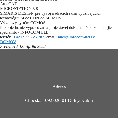
AutoCAD
MICROSTATION V8
SIMARIS DESIGN pre vývoj riadiacich skríň využívajúcich
technológiu SIVACON od SIEMENS
Vývojový systém COMOS
Pre objednanie vypracovania projektovej dokumentácie kontaktujte
špecialistov INFOCOM Ltd.
telefón:
+4212 333 25 787
, email:
sales@infocom-ltd.sk
DOMOV
Zverejnené 13. Apríla 2022
Adresa
Chočská 1092 026 01 Dolný Kubín