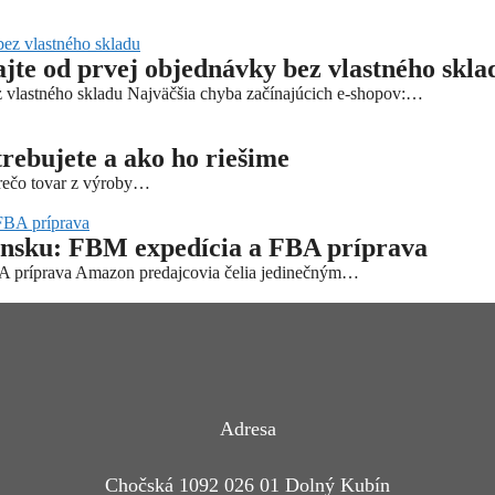
ajte od prvej objednávky bez vlastného skla
ez vlastného skladu Najväčšia chyba začínajúcich e-shopov:…
trebujete a ako ho riešime
Prečo tovar z výroby…
ensku: FBM expedícia a FBA príprava
BA príprava Amazon predajcovia čelia jedinečným…
Adresa
Chočská 1092 026 01 Dolný Kubín