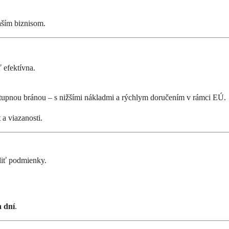
vaším biznisom.
 efektívna.
upnou bránou – s nižšími nákladmi a rýchlym doručením v rámci EÚ.
a viazanosti.
áliť podmienky.
 dní
.