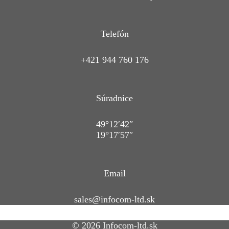
Telefón
+421 944 760 176
Súradnice
49°12′42″
19°17′57″
Email
sales@infocom-ltd.sk
© 2026 Infocom-ltd.sk