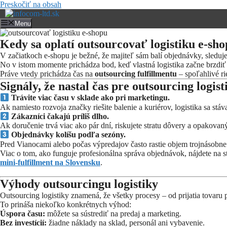
Preskočiť na obsah
Menu
Kedy sa oplatí outsourcovať logistiku e-sh
V začiatkoch e-shopu je bežné, že majiteľ sám balí objednávky, sleduje 
No v istom momente prichádza bod, keď vlastná logistika začne brzdiť 
Práve vtedy prichádza čas na
outsourcing fulfillmentu
– spoľahlivé rie
Signály, že nastal čas pre outsourcing logist
Trávite viac času v sklade ako pri marketingu.
Ak namiesto rozvoja značky riešite balenie a kuriérov, logistika sa stáv
Zákazníci čakajú príliš dlho.
Ak doručenie trvá viac ako pár dní, riskujete stratu dôvery a opakova
Objednávky kolíšu podľa sezóny.
Pred Vianocami alebo počas výpredajov často rastie objem trojnásobne 
Viac o tom, ako funguje profesionálna správa objednávok, nájdete na s
mini-fulfillment na Slovensku
.
Výhody outsourcingu logistiky
Outsourcing logistiky znamená, že všetky procesy – od prijatia tovaru p
To prináša niekoľko konkrétnych výhod:
Úspora času:
môžete sa sústrediť na predaj a marketing.
Bez investícií:
žiadne náklady na sklad, personál ani vybavenie.