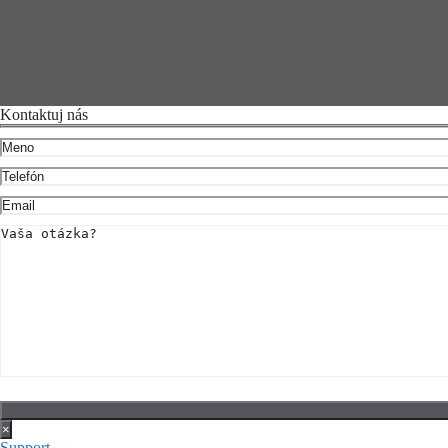
Kontaktuj nás
×
Support