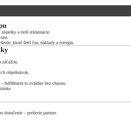
opu
zásielky a rieši reklamácie.
rast.
šenie, ktoré šetrí čas, náklady a energiu.
iky
a záťažou.
ných objednávok.
– fulfillment to zvládne bez chaosu.
tránke
o doručenie – preberie partner.