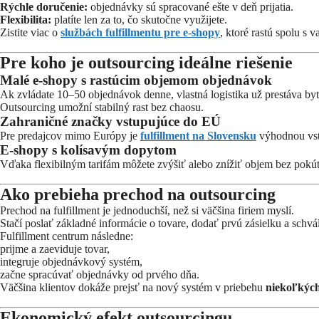
Rýchle doručenie:
objednávky sú spracované ešte v deň prijatia.
Flexibilita:
platíte len za to, čo skutočne využijete.
Zistite viac o
službách fulfillmentu pre e-shopy
, ktoré rastú spolu s 
Pre koho je outsourcing ideálne riešenie
Malé e-shopy s rastúcim objemom objednávok
Ak zvládate 10–50 objednávok denne, vlastná logistika už prestáva byť
Outsourcing umožní stabilný rast bez chaosu.
Zahraničné značky vstupujúce do EÚ
Pre predajcov mimo Európy je
fulfillment na Slovensku
výhodnou vst
E-shopy s kolísavým dopytom
Vďaka flexibilným tarifám môžete zvýšiť alebo znížiť objem bez pokút 
Ako prebieha prechod na outsourcing
Prechod na fulfillment je jednoduchší, než si väčšina firiem myslí.
Stačí poslať základné informácie o tovare, dodať prvú zásielku a schv
Fulfillment centrum následne:
prijme a zaeviduje tovar,
integruje objednávkový systém,
začne spracúvať objednávky od prvého dňa.
Väčšina klientov dokáže prejsť na nový systém v priebehu
niekoľkých
Ekonomický efekt outsourcingu