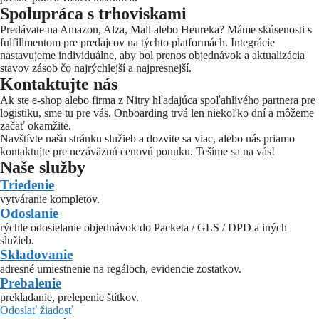
Spolupráca s trhoviskami
Predávate na Amazon, Alza, Mall alebo Heureka? Máme skúsenosti s
fulfillmentom pre predajcov na týchto platformách. Integrácie
nastavujeme individuálne, aby bol prenos objednávok a aktualizácia
stavov zásob čo najrýchlejší a najpresnejší.
Kontaktujte nás
Ak ste e-shop alebo firma z Nitry hľadajúca spoľahlivého partnera pre
logistiku, sme tu pre vás. Onboarding trvá len niekoľko dní a môžeme
začať okamžite.
Navštívte našu stránku služieb a dozvite sa viac, alebo nás priamo
kontaktujte pre nezáväznú cenovú ponuku. Tešíme sa na vás!
Naše služby
Triedenie
vytváranie kompletov.
Odoslanie
rýchle odosielanie objednávok do Packeta / GLS / DPD a iných
služieb.
Skladovanie
adresné umiestnenie na regáloch, evidencie zostatkov.
Prebalenie
prekladanie, prelepenie štítkov.
Odoslať žiadosť