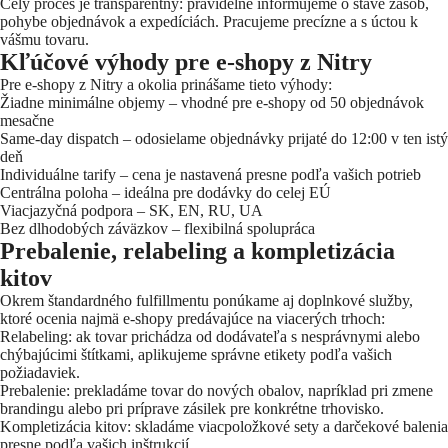
Celý proces je transparentný: pravidelne informujeme o stave zásob,
pohybe objednávok a expedíciách. Pracujeme precízne a s úctou k
vášmu tovaru.
Kľúčové výhody pre e-shopy z Nitry
Pre e-shopy z Nitry a okolia prinášame tieto výhody:
Žiadne minimálne objemy – vhodné pre e-shopy od 50 objednávok
mesačne
Same-day dispatch – odosielame objednávky prijaté do 12:00 v ten istý
deň
Individuálne tarify – cena je nastavená presne podľa vašich potrieb
Centrálna poloha – ideálna pre dodávky do celej EÚ
Viacjazyčná podpora – SK, EN, RU, UA
Bez dlhodobých záväzkov – flexibilná spolupráca
Prebalenie, relabeling a kompletizácia
kitov
Okrem štandardného fulfillmentu ponúkame aj doplnkové služby,
ktoré ocenia najmä e-shopy predávajúce na viacerých trhoch:
Relabeling: ak tovar prichádza od dodávateľa s nesprávnymi alebo
chýbajúcimi štítkami, aplikujeme správne etikety podľa vašich
požiadaviek.
Prebalenie: prekladáme tovar do nových obalov, napríklad pri zmene
brandingu alebo pri príprave zásilek pre konkrétne trhovisko.
Kompletizácia kitov: skladáme viacpoložkové sety a darčekové balenia
presne podľa vašich inštrukcií.