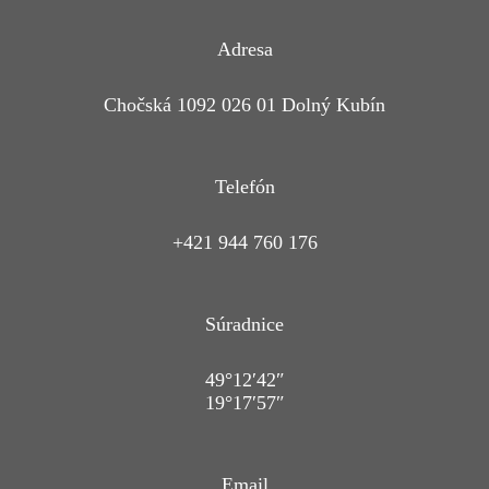
Adresa
Chočská 1092 026 01 Dolný Kubín
Telefón
+421 944 760 176
Súradnice
49°12′42″
19°17′57″
Email