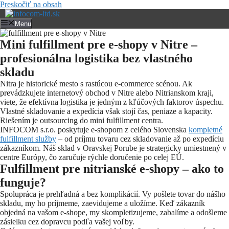
Preskočiť na obsah
Menu
Mini fulfillment pre e-shopy v Nitre –
profesionálna logistika bez vlastného
skladu
Nitra je historické mesto s rastúcou e-commerce scénou. Ak
prevádzkujete internetový obchod v Nitre alebo Nitrianskom kraji,
viete, že efektívna logistika je jedným z kľúčových faktorov úspechu.
Vlastné skladovanie a expedícia však stojí čas, peniaze a kapacity.
Riešením je outsourcing do mini fulfillment centra.
INFOCOM s.r.o. poskytuje e-shopom z celého Slovenska
kompletné
fulfillment služby
– od príjmu tovaru cez skladovanie až po expedíciu
zákazníkom. Náš sklad v Oravskej Porube je strategicky umiestnený v
centre Európy, čo zaručuje rýchle doručenie po celej EÚ.
Fulfillment pre nitrianské e-shopy – ako to
funguje?
Spolupráca je prehľadná a bez komplikácií. Vy pošlete tovar do nášho
skladu, my ho príjmeme, zaevidujeme a uložíme. Keď zákazník
objedná na vašom e-shope, my skompletizujeme, zabalíme a odošleme
zásielku cez dopravcu podľa vašej voľby.