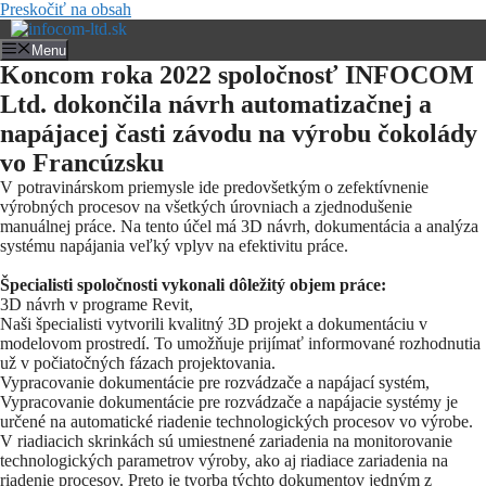
Preskočiť na obsah
Menu
Koncom roka 2022 spoločnosť INFOCOM
Ltd. dokončila návrh automatizačnej a
napájacej časti závodu na výrobu čokolády
vo Francúzsku
V potravinárskom priemysle ide predovšetkým o zefektívnenie
výrobných procesov na všetkých úrovniach a zjednodušenie
manuálnej práce. Na tento účel má 3D návrh, dokumentácia a analýza
systému napájania veľký vplyv na efektivitu práce.
Špecialisti spoločnosti vykonali dôležitý objem práce:
3D návrh v programe Revit,
Naši špecialisti vytvorili kvalitný 3D projekt a dokumentáciu v
modelovom prostredí. To umožňuje prijímať informované rozhodnutia
už v počiatočných fázach projektovania.
Vypracovanie dokumentácie pre rozvádzače a napájací systém,
Vypracovanie dokumentácie pre rozvádzače a napájacie systémy je
určené na automatické riadenie technologických procesov vo výrobe.
V riadiacich skrinkách sú umiestnené zariadenia na monitorovanie
technologických parametrov výroby, ako aj riadiace zariadenia na
riadenie procesov. Preto je tvorba týchto dokumentov jedným z