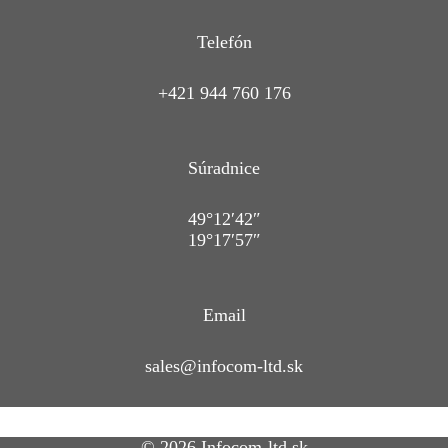
Telefón
+421 944 760 176
Súradnice
49°12′42″
19°17′57″
Email
sales@infocom-ltd.sk
© 2026 Infocom-ltd.sk