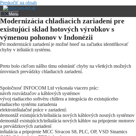
Preskočiť na obsah
Menu
Modernizácia chladiacich zariadení pre
existujúci sklad hotových výrobkov s
výmenou pohonov v Indonézii
Pri modernizácii zariadení je možné hneď na začiatku identifikovať
chyby v inštalácii systému.
Preto bolo cieľom nášho tímu odstrániť chyby na všetkých možných
úrovniach prevádzky chladiacich zariadení.
Spoločnosť INFOCOM Ltd vykonala viacero prác:
návrh rozvádzačov a káblových systémov
vývoj riadiaceho softvéru chillera a integrácia do existujúceho
riadiaceho systému zariadenia
elektroinštalačné práce v zariadení:
demontáž existujúcich/inštalácia nových káblových nosných systémov
demontáž existujúcich/inštalácia nových káblov na pripojenie motorov
a prevádzkových zariadení
inštalácia a pripojenie MCC Sivacon S8, PLC, OP, VSD Sinamics