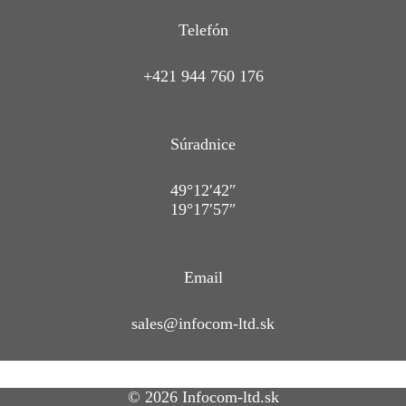
Telefón
+421 944 760 176
Súradnice
49°12′42″
19°17′57″
Email
sales@infocom-ltd.sk
© 2026 Infocom-ltd.sk