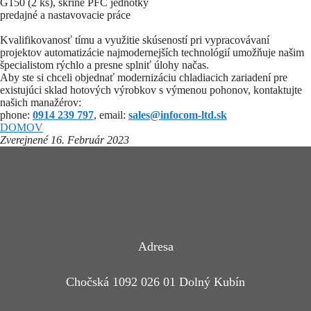
G150 (2 ks), skrine PFC jednotky
predajné a nastavovacie práce
Kvalifikovanosť tímu a využitie skúseností pri vypracovávaní
projektov automatizácie najmodernejších technológií umožňuje našim
špecialistom rýchlo a presne splniť úlohy načas.
Aby ste si chceli objednať modernizáciu chladiacich zariadení pre
existujúci sklad hotových výrobkov s výmenou pohonov, kontaktujte
našich manažérov:
phone:
0914 239 797
, email:
sales@infocom-ltd.sk
DOMOV
Zverejnené 16. Február 2023
Adresa
Chočská 1092 026 01 Dolný Kubín