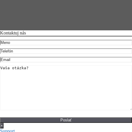
Kontaktuj nás
×
Support