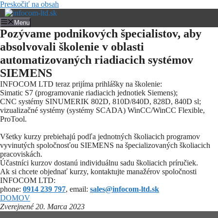
Preskočiť na obsah
Menu
Pozývame podnikových špecialistov, aby
absolvovali školenie v oblasti
automatizovaných riadiacich systémov
SIEMENS
INFOCOM LTD teraz prijíma prihlášky na školenie:
Simatic S7 (programovanie riadiacich jednotiek Siemens);
CNC systémy SINUMERIK 802D, 810D/840D, 828D, 840D sl;
vizualizačné systémy (systémy SCADA) WinCC/WinCC Flexible,
ProTool.
Všetky kurzy prebiehajú podľa jednotných školiacich programov
vyvinutých spoločnosťou SIEMENS na špecializovaných školiacich
pracoviskách.
Účastníci kurzov dostanú individuálnu sadu školiacich príručiek.
Ak si chcete objednať kurzy, kontaktujte manažérov spoločnosti
INFOCOM LTD:
phone:
0914 239 797
, email:
sales@infocom-ltd.sk
DOMOV
Zverejnené 20. Marca 2023