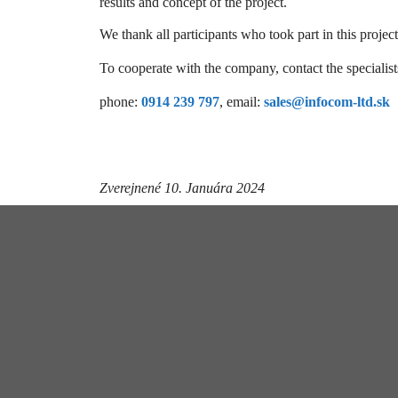
results and concept of the project.
We thank all participants who took part in this project
To cooperate with the company, contact the specia
phone:
0914 239 797
, email:
sales@infocom-ltd.sk
Zverejnené 10. Januára 2024