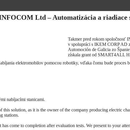
INFOCOM Ltd – Automatizácia a riadiace 
Takmer pred rokom spoločnosť I
v spolupráci s IKEM CORP AD z
Automoción de Galicia zo Špani
získala grant od SMART4ALL H
íjania elektromobilov pomocou robotiky, vďaka čomu bude proces bezp
ými nabíjacími stanicami.
of this solution, as it is the owner of the company producing electric
g stations.
as come to completion after evaluation tests. We present to your atte