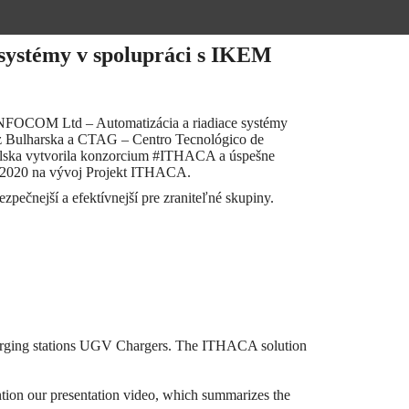
systémy v spolupráci s IKEM
NFOCOM Ltd – Automatizácia a riadiace systémy
 Bulharska a CTAG – Centro Tecnológico de
elska vytvorila konzorcium #ITHACA a úspešne
2020 na vývoj Projekt ITHACA.
ečnejší a efektívnejší pre zraniteľné skupiny.
 charging stations UGV Chargers. The ITHACA solution
ntion our presentation video, which summarizes the