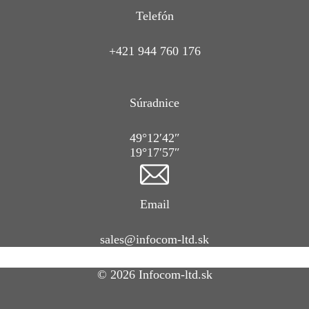
Telefón
+421 944 760 176
Súradnice
49°12′42″
19°17′57″
Email
sales@infocom-ltd.sk
© 2026 Infocom-ltd.sk