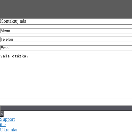
Kontaktuj nás
×
Support
the
Ukrainian