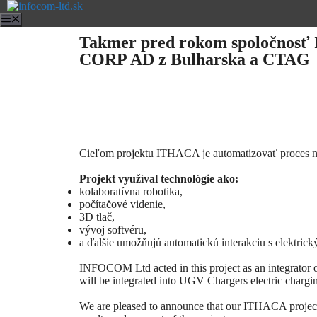
Takmer pred rokom spoločnosť 
CORP AD z Bulharska a CTAG
Cieľom projektu ITHACA je automatizovať proces nab
Projekt využíval technológie ako:
kolaboratívna robotika,
počítačové videnie,
3D tlač,
vývoj softvéru,
a ďalšie umožňujú automatickú interakciu s elektrick
INFOCOM Ltd acted in this project as an integrator 
will be integrated into UGV Chargers electric chargin
We are pleased to announce that our ITHACA project h