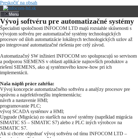
Preskočiť na obsah
Menu
Vývoj softvéru pre automatizačné systémy
Špecialisti spoločnosti INFOCOM LTD majú rozsiahle skúsenosti s
vývojom softvéru pre automatizačné systémy technologických
procesov od úloh automatizácie lokálnych technologických uzlov až
po integrované automatizačné riešenia pre celý závod.
Automatizačný SW inžinieri INFOCOM sro spolupracujú so servisom
a podporou SIEMENS v oblasti aplikácie najnovších produktov a
riešení SIEMENS, ako aj systémového know-how pri ich
implementácii.
Naša náplň práce zahŕňa:
Vývoj koncepcie automatizačného softvéru a analýzy procesov pre
správnu a najefektívnejšiu implementáciu;
návrh a nastavenie HMI;
programovanie PLC;
vývoj SCADA systémov a HMI;
Upgrade (Migrácia) zo starších na nové systémy (napríklad migrácia
SIMATIC S5 – SIMATIC S7) alebo z PLC iných výrobcov na
SIMATIC S7.
Ak si chcete objednať vývoj softvéru od tímu INFOCOM LTD –