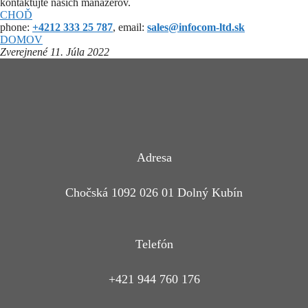
kontaktujte našich manažérov.
CHOĎ
phone:
+4212 333 25 787
, email:
sales@infocom-ltd.sk
DOMOV
Zverejnené 11. Júla 2022
Adresa
Chočská 1092 026 01 Dolný Kubín
Telefón
+421 944 760 176