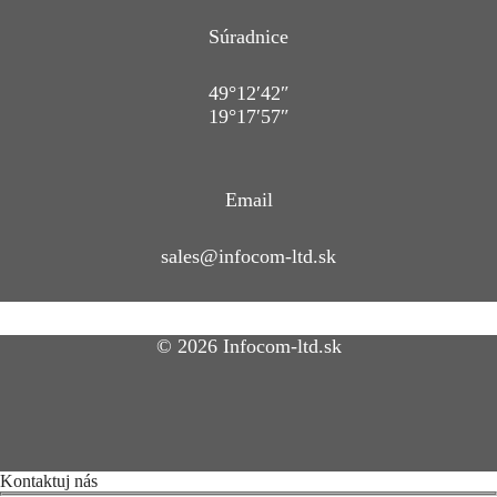
Súradnice
49°12′42″
19°17′57″
Email
sales@infocom-ltd.sk
© 2026 Infocom-ltd.sk
Kontaktuj nás