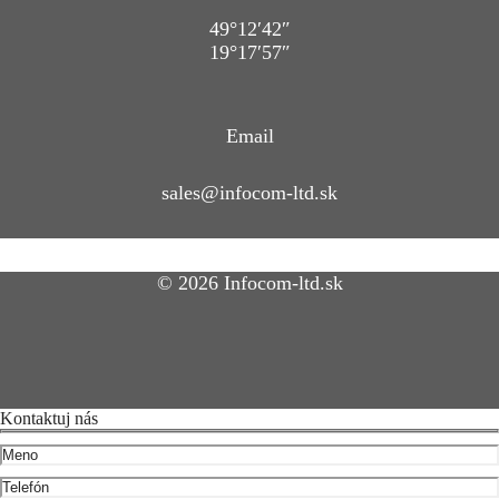
49°12′42″
19°17′57″
Email
sales@infocom-ltd.sk
© 2026 Infocom-ltd.sk
Kontaktuj nás