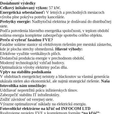
Dosiahnuté výsledky
Celkový inštalovaný výkon:
57 kW.
Energetická sebestačnosť:
V letných a prechodných mesiacoch
výroba plne pokrýva potreby kancelárie.
Prebytky energie:
Nadbytočná elektrina je dodávaná do distribučnej
siete.
Podľa potvrdenia hlavného energetika spoločnosti, v teplom období
solárna energia kompletne zabezpečuje spotrebu celého objektu.
Prečo si vybrať fasádnu FVE?
Fasádne solárne stanice sú efektívnym riešením pre mestskú zástavbu,
kde je plocha strechy obmedzená.
Hlavné výhody:
Efektívne využitie vertikálnych plôch.
Dodatočná produkcia energie v prechodnom období.
Moderný technologický vzhľad budovy.
Optimalizácia výroby elektriny počas dňa.
Vplyv na stabilitu podnikania
V obdobiach energetickej neistoty a blackoutov sa vlastná generácia
ukázala nielen ako ekonomické, ale najmä strategické riešenie.
Naša
fotovoltika nám umožňuje:
Udržiavať nepretržitú prácu inžinierskych tímov.
Zabezpečiť stabilitu IT infraštruktúry.
Znížiť závislosť od verejnej siete.
Výrazne optimalizovať náklady na elektrickú energiu.
Fotovoltické elektrárne na kľúč od INFOCOM LTD
Realizujeme projekty FVE v kompletnom formáte
“na kľúč”
: