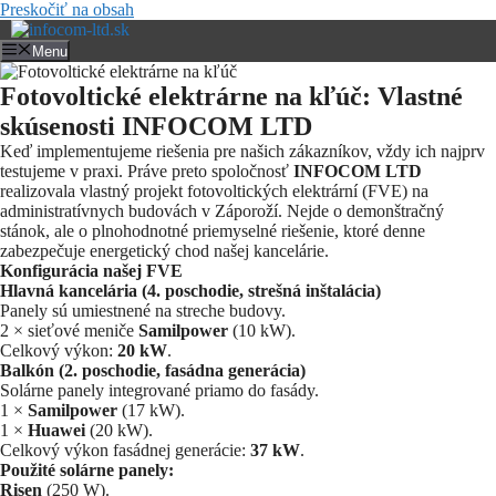
Preskočiť na obsah
Menu
Fotovoltické elektrárne na kľúč: Vlastné
skúsenosti INFOCOM LTD
Keď implementujeme riešenia pre našich zákazníkov, vždy ich najprv
testujeme v praxi. Práve preto spoločnosť
INFOCOM LTD
realizovala vlastný projekt fotovoltických elektrární (FVE) na
administratívnych budovách v Záporoží. Nejde o demonštračný
stánok, ale o plnohodnotné priemyselné riešenie, ktoré denne
zabezpečuje energetický chod našej kancelárie.
Konfigurácia našej FVE
Hlavná kancelária (4. poschodie, strešná inštalácia)
Panely sú umiestnené na streche budovy.
2 × sieťové meniče
Samilpower
(10 kW).
Celkový výkon:
20 kW
.
Balkón (2. poschodie, fasádna generácia)
Solárne panely integrované priamo do fasády.
1 ×
Samilpower
(17 kW).
1 ×
Huawei
(20 kW).
Celkový výkon fasádnej generácie:
37 kW
.
Použité solárne panely:
Risen
(250 W).