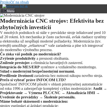
Preskočiť na obsah
Menu
Modernizácia CNC strojov: Efektivita bez
zbytočných investícií
V mnohých podnikoch sú stále v prevádzke stroje inštalované pred 10
až 20 rokmi. Ich mechanika je často zachovalá, avšak riadiace systémy
a elektronika už nespĺňajú moderné požiadavky. Modernizácia (tzv.
retrofit
) umožňuje „reštartovať“ vaše zariadenia a plne ich integrovať
do moderného výrobného procesu.
Čo získa váš podnik po modernizácii?
Zvýšenie produktivity
a presnosti obrábania.
Zníženie prestojov
a eliminácia havarijných zastavení.
Integrácia do MES/ERP
systémov a vzdialeného monitoringu.
Súlad s modernými bezpečnostnými normami.
Predĺženie životnosti
zariadenia bez nutnosti nákupu nového stroja.
Prečo si vybrať práve INFOCOM LTD?
Spoločnosť INFOCOM pôsobí v oblasti priemyselnej automatizácie
od roku 1996 a zabezpečuje kompletný cyklus modernizácie:
Audit →
Projektovanie → Výmena PLC/CNC → Aktualizácia HMI →
Uvedenie do prevádzky → Školenie personálu.
Máme bohaté skúsenosti s modernizáciou:
strojov európskej aj ázijskej produkcie;