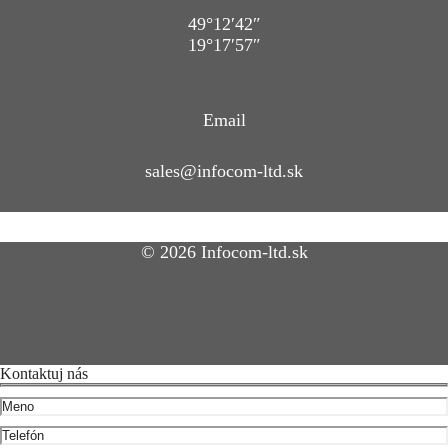
49°12′42″
19°17′57″
Email
sales@infocom-ltd.sk
© 2026 Infocom-ltd.sk
Kontaktuj nás