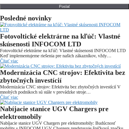
Posledné novinky
Fotovoltické elektrárne na kľúč: Vlastné
skúsenosti INFOCOM LTD
Fotovoltické elektrárne na kľúč: Vlastné skúsenosti INFOCOM LTD
Keď implementujeme riešenia pre našich zákazníkov, vždy…
Čítať viac
Modernizácia CNC strojov: Efektivita bez
zbytočných investícií
Modernizácia CNC strojov: Efektivita bez zbytočných investícií V
mnohých podnikoch sú stále v prevádzke stroje…
Čítať viac
Nabíjacie stanice UGV Chargers pre
elektromobily
Nabíjacie stanice UGV Chargers pre elektromobily: Budúcnosť
mobility s INFOCOM UGV Chargers predstavuje špičkovú značku…