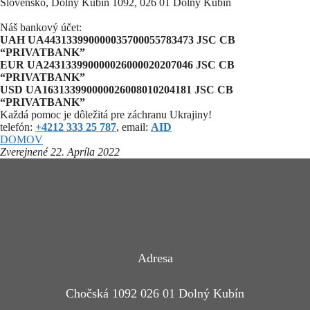
Slovensko, Dolný Kubín 1092, 026 01 Dolný Kubín
Náš bankový účet:
UAH UA443133990000035700055783473 JSC CB
“PRIVATBANK”
EUR UA243133990000026000020207046 JSC CB
“PRIVATBANK”
USD UA163133990000026008010204181 JSC CB
“PRIVATBANK”
Každá pomoc je dôležitá pre záchranu Ukrajiny!
telefón:
+4212 333 25 787
, email:
AID
DOMOV
Zverejnené 22. Apríla 2022
Adresa
Chočská 1092 026 01 Dolný Kubín