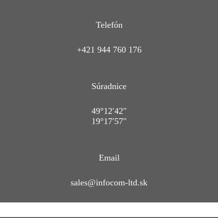
Telefón
+421 944 760 176
Súradnice
49°12′42″
19°17′57″
Email
sales@infocom-ltd.sk