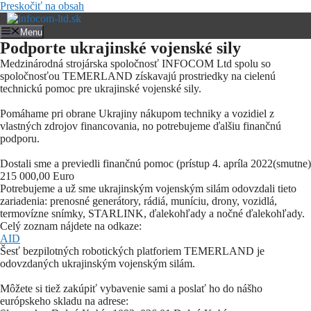
Preskočiť na obsah
Menu
Podporte ukrajinské vojenské sily
Medzinárodná strojárska spoločnosť INFOCOM Ltd spolu so
spoločnosťou TEMERLAND získavajú prostriedky na cielenú
technickú pomoc pre ukrajinské vojenské sily.
Pomáhame pri obrane Ukrajiny nákupom techniky a vozidiel z
vlastných zdrojov financovania, no potrebujeme ďalšiu finančnú
podporu.
Dostali sme a previedli finančnú pomoc (prístup 4. apríla 2022(smutne)
215 000,00 Euro
Potrebujeme a už sme ukrajinským vojenským silám odovzdali tieto
zariadenia: prenosné generátory, rádiá, muníciu, drony, vozidlá,
termovízne snímky, STARLINK, ďalekohľady a nočné ďalekohľady.
Celý zoznam nájdete na odkaze:
AID
Šesť bezpilotných robotických platforiem TEMERLAND je
odovzdaných ukrajinským vojenským silám.
Môžete si tiež zakúpiť vybavenie sami a poslať ho do nášho
európskeho skladu na adrese: