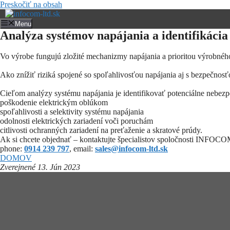
Preskočiť na obsah
Menu
Analýza systémov napájania a identifikácia
Vo výrobe fungujú zložité mechanizmy napájania a prioritou výrobnéh
Ako znížiť riziká spojené so spoľahlivosťou napájania aj s bezpečno
Cieľom analýzy systému napájania je identifikovať potenciálne nebezpe
poškodenie elektrickým oblúkom
spoľahlivosti a selektivity systému napájania
odolnosti elektrických zariadení voči poruchám
citlivosti ochranných zariadení na preťaženie a skratové prúdy.
Ak si chcete objednať – kontaktujte špecialistov spoločnosti INFOCO
phone:
0914 239 797
, email:
sales@infocom-ltd.sk
DOMOV
Zverejnené 13. Jún 2023