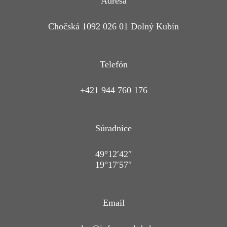
Adresa
Chočská 1092 026 01 Dolný Kubín
Telefón
+421 944 760 176
Súradnice
49°12′42″
19°17′57″
Email