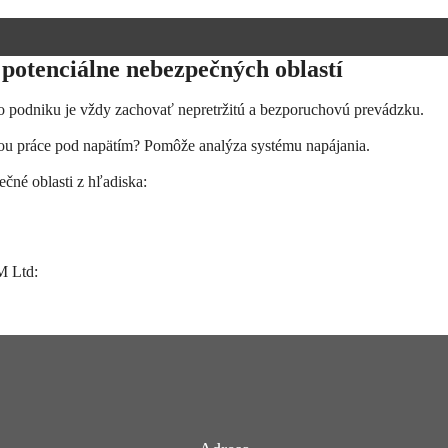
 potenciálne nebezpečných oblastí
o podniku je vždy zachovať nepretržitú a bezporuchovú prevádzku.
sťou práce pod napätím? Pomôže analýza systému napájania.
čné oblasti z hľadiska:
M Ltd: