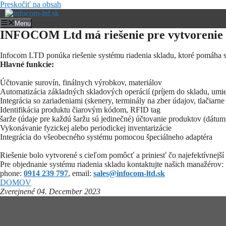
Preskočiť na obsah
Menu
INFOCOM Ltd má riešenie pre vytvorenie 
Infocom LTD ponúka riešenie systému riadenia skladu, ktoré pomáha s
Hlavné funkcie:
Účtovanie surovín, finálnych výrobkov, materiálov
Automatizácia základných skladových operácií (príjem do skladu, umies
Integrácia so zariadeniami (skenery, terminály na zber údajov, tlačiarne 
Identifikácia produktu čiarovým kódom, RFID tag
šarže (údaje pre každú šaržu sú jedinečné) účtovanie produktov (dátum 
Vykonávanie fyzickej alebo periodickej inventarizácie
Integrácia do všeobecného systému pomocou špeciálneho adaptéra
Riešenie bolo vytvorené s cieľom pomôcť a priniesť čo najefektívnejš
Pre objednanie systému riadenia skladu kontaktujte našich manažérov:
phone:
0914 239 797
, email:
sales@infocom-ltd.sk
DOMOV
Zverejnené 04. December 2023