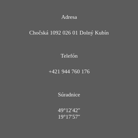
Adresa
Chočská 1092 026 01 Dolný Kubín
Telefón
+421 944 760 176
Súradnice
49°12′42″
19°17′57″