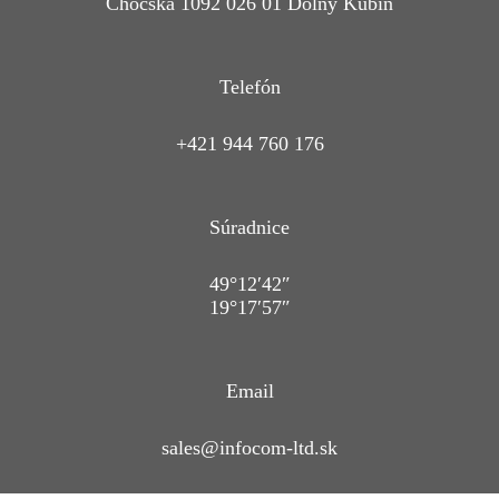
Chočská 1092 026 01 Dolný Kubín
Telefón
+421 944 760 176
Súradnice
49°12′42″
19°17′57″
Email
sales@infocom-ltd.sk