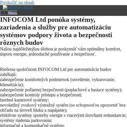
Preskočiť na obsah
Menu
INFOCOM Ltd ponúka systémy,
zariadenia a služby pre automatizáciu
systémov podpory života a bezpečnosti
rôznych budov
Našou najdôležitejšou úlohou je poskytnúť vám optimálny komfort,
úsporu energie, jednoduché používanie a bezpečnosť.
Riešenia spoločnosti INFOCOM Ltd pre automatizáciu budov
zahŕňajú:
zabezpečenie komfortných podmienok (osvetlenie, vykurovanie,
klimatizácia);
zabezpečenie požiarnej bezpečnosti (poplachové a hasiace systémy);
zabezpečenie kontroly prístupu a bezpečnosti;
farebné kamerové systémy;
nevolatilný zvukový výstražný systém (so schopnosťou upozorniť bez
ohľadu na úroveň hluku a napájanie);
efektívne systémy spotreby energie s viacerými úrovňami redundancie;
systémy riadenia parkovania;
informačné a komunikačné systémy.