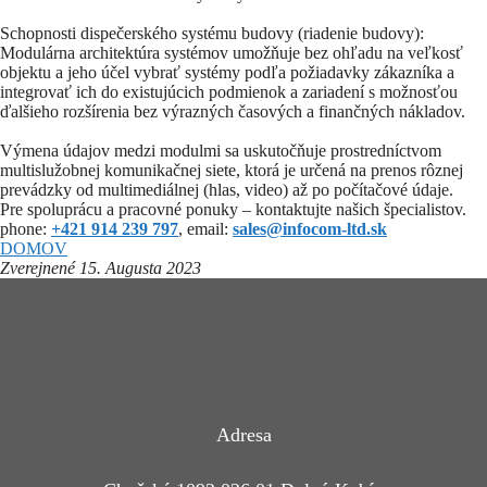
Schopnosti dispečerského systému budovy (riadenie budovy):
Modulárna architektúra systémov umožňuje bez ohľadu na veľkosť
objektu a jeho účel vybrať systémy podľa požiadavky zákazníka a
integrovať ich do existujúcich podmienok a zariadení s možnosťou
ďalšieho rozšírenia bez výrazných časových a finančných nákladov.
Výmena údajov medzi modulmi sa uskutočňuje prostredníctvom
multislužobnej komunikačnej siete, ktorá je určená na prenos rôznej
prevádzky od multimediálnej (hlas, video) až po počítačové údaje.
Pre spoluprácu a pracovné ponuky – kontaktujte našich špecialistov.
phone:
+421 914 239 797
, email:
sales@infocom-ltd.sk
DOMOV
Zverejnené 15. Augusta 2023
Adresa