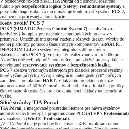
V posledných rokoch získal
TIA Portal
od Siemensu rozšírené
funkcie pre
bezpečnostnú logiku (Safety)
,
redundantné systémy
a
pokročilú diagnostiku, čo mu umožňuje konkurovať systému
PCS 7
,
známemu z procesnej automatizácie.
Kedy zvoliť PCS 7
PCS 7 (SIMATIC Process Control System 7)
je softvérovo-
hardvérový komplex pre riadenie technologických procesov v
priemysle. Umožňuje integrovať riadenie rôznych úsekov výroby do
jednej platformy pomocou štandardných komponentov
SIMATIC
.
INFOCOM Ltd
ako systémový integrátor s dlhoročnými
skúsenosťami s
PCS 7
(prvé projekty realizované v roku 2006 pre
AzovElectroSteel) odporúča toto riešenie pre zložité procesy, kde je
nevyhnutné
rezervovanie systémov
a
bezpečnostná logika
.
PCS 7
zostáva výkonným nástrojom pre klasické procesné systémy,
ktoré vyžadujú rýchly vývoj a integráciu „inteligentných“ poľných
zariadení s protokolom
HART
. V takýchto projektoch dokáže
automatizovať až 50 % činností – tvorbu objektov, funkcií aj grafiky –
čím výrazne skracuje čas projektovania, hoci náklady na licencie sú
vyššie.
Silné stránky TIA Portal
TIA Portal
je integrované prostredie Siemens pre návrh systémov
automatizácie, ktoré spája programovanie PLC (
STEP 7 Professional
)
a vizualizáciu (
WinCC Professional
).
„V TIA Portal nie je potrebné licencovať každý prvok samostatne.
Zakúpite kontrolér a pracujete v rámci jeho pamäte. Navyše máme