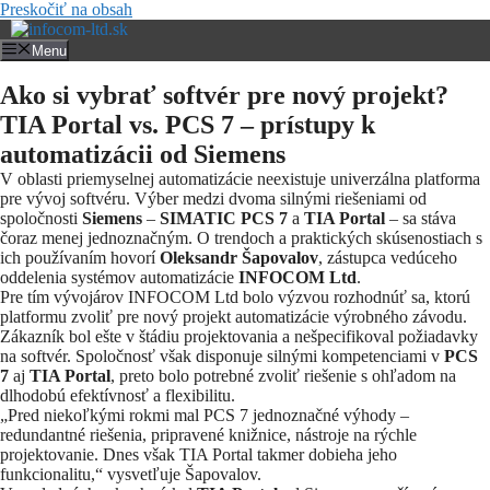
Preskočiť na obsah
Menu
Ako si vybrať softvér pre nový projekt?
TIA Portal vs. PCS 7 – prístupy k
automatizácii od Siemens
V oblasti priemyselnej automatizácie neexistuje univerzálna platforma
pre vývoj softvéru. Výber medzi dvoma silnými riešeniami od
spoločnosti
Siemens
–
SIMATIC PCS 7
a
TIA Portal
– sa stáva
čoraz menej jednoznačným. O trendoch a praktických skúsenostiach s
ich používaním hovorí
Oleksandr Šapovalov
, zástupca vedúceho
oddelenia systémov automatizácie
INFOCOM Ltd
.
Pre tím vývojárov INFOCOM Ltd bolo výzvou rozhodnúť sa, ktorú
platformu zvoliť pre nový projekt automatizácie výrobného závodu.
Zákazník bol ešte v štádiu projektovania a nešpecifikoval požiadavky
na softvér. Spoločnosť však disponuje silnými kompetenciami v
PCS
7
aj
TIA Portal
, preto bolo potrebné zvoliť riešenie s ohľadom na
dlhodobú efektívnosť a flexibilitu.
„Pred niekoľkými rokmi mal PCS 7 jednoznačné výhody –
redundantné riešenia, pripravené knižnice, nástroje na rýchle
projektovanie. Dnes však TIA Portal takmer dobieha jeho
funkcionalitu,“ vysvetľuje Šapovalov.