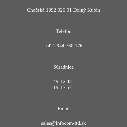
Chočská 1092 026 01 Dolný Kubín
Telefón
+421 944 760 176
Súradnice
49°12′42″
19°17′57″
Email
sales@infocom-ltd.sk