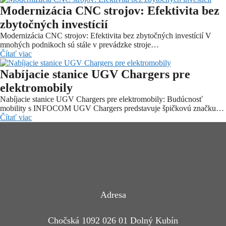
Modernizácia CNC strojov: Efektivita bez
zbytočných investícií
Modernizácia CNC strojov: Efektivita bez zbytočných investícií V
mnohých podnikoch sú stále v prevádzke stroje…
Čítať viac
Nabíjacie stanice UGV Chargers pre
elektromobily
Nabíjacie stanice UGV Chargers pre elektromobily: Budúcnosť
mobility s INFOCOM UGV Chargers predstavuje špičkovú značku…
Čítať viac
Adresa
Chočská 1092 026 01 Dolný Kubín