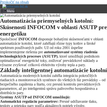
Preskočiť na obsah
Menu
Automatizácia priemyselných kotolní:
Skúsenosti INFOCOM v oblasti ASUTP pre
energetiku
Spoločnosť
INFOCOM
disponuje bohatými skúsenosťami v oblasti
automatizácie kotolní, ktoré zahŕňajú rôzne typy kotlov a široké
spektrum používaných palív. Už od roku 2001 úspešne
implementujeme riešenia pre
automatizované systémy riadenia
technologických procesov (ASUTP)
, ktoré umožňujú podnikom
optimalizovať energetické toky, znižovať prevádzkové náklady a
výrazne zvyšovať celkovú efektivitu výroby tepla a pary.
Základy inteligentnej automatizácie kotolní
Automatizácia moderných kotolní zahŕňa integráciu pokročilých
riadiacich a monitorovacích systémov do všetkých fáz prevádzky – od
bezpečného zapálenia a štartu, cez presnú kontrolu prevádzkových
parametrov, až po inteligentnú správu palivového hospodárstva a
distribúciu pary.
Systémy ASUTP od INFOCOM umožňujú:
Automatickú reguláciu parametrov:
Presné udržiavanie tlaku,
teploty a prietoku pary podľa aktuálnych potrieb výroby.