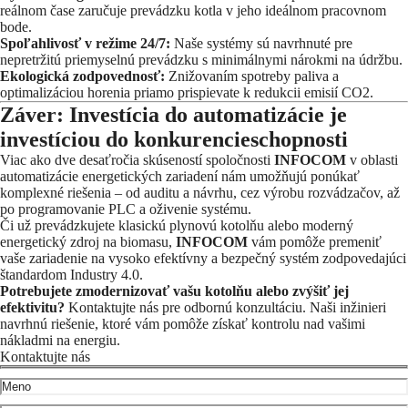
reálnom čase zaručuje prevádzku kotla v jeho ideálnom pracovnom
bode.
Spoľahlivosť v režime 24/7:
Naše systémy sú navrhnuté pre
nepretržitú priemyselnú prevádzku s minimálnymi nárokmi na údržbu.
Ekologická zodpovednosť:
Znižovaním spotreby paliva a
optimalizáciou horenia priamo prispievate k redukcii emisií CO2.
Záver: Investícia do automatizácie je
investíciou do konkurencieschopnosti
Viac ako dve desaťročia skúseností spoločnosti
INFOCOM
v oblasti
automatizácie energetických zariadení nám umožňujú ponúkať
komplexné riešenia – od auditu a návrhu, cez výrobu rozvádzačov, až
po programovanie PLC a oživenie systému.
Či už prevádzkujete klasickú plynovú kotolňu alebo moderný
energetický zdroj na biomasu,
INFOCOM
vám pomôže premeniť
vaše zariadenie na vysoko efektívny a bezpečný systém zodpovedajúci
štandardom Industry 4.0.
Potrebujete zmodernizovať vašu kotolňu alebo zvýšiť jej
efektivitu?
Kontaktujte nás pre odbornú konzultáciu. Naši inžinieri
navrhnú riešenie, ktoré vám pomôže získať kontrolu nad vašimi
nákladmi na energiu.
Kontaktujte nás