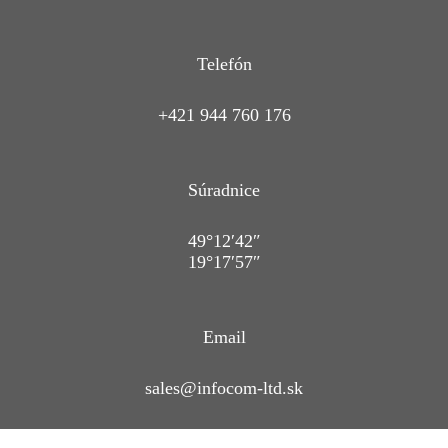
Telefón
+421 944 760 176
Súradnice
49°12′42″
19°17′57″
Email
sales@infocom-ltd.sk