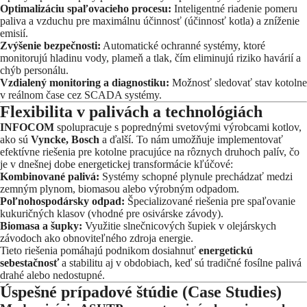
Optimalizáciu spaľovacieho procesu:
Inteligentné riadenie pomeru
paliva a vzduchu pre maximálnu účinnosť (účinnosť kotla) a zníženie
emisií.
Zvýšenie bezpečnosti:
Automatické ochranné systémy, ktoré
monitorujú hladinu vody, plameň a tlak, čím eliminujú riziko havárií a
chýb personálu.
Vzdialený monitoring a diagnostiku:
Možnosť sledovať stav kotolne
v reálnom čase cez SCADA systémy.
Flexibilita v palivách a technológiách
INFOCOM
spolupracuje s poprednými svetovými výrobcami kotlov,
ako sú
Vyncke, Bosch
a ďalší. To nám umožňuje implementovať
efektívne riešenia pre kotolne pracujúce na rôznych druhoch palív, čo
je v dnešnej dobe energetickej transformácie kľúčové:
Kombinované palivá:
Systémy schopné plynule prechádzať medzi
zemným plynom, biomasou alebo výrobným odpadom.
Poľnohospodársky odpad:
Špecializované riešenia pre spaľovanie
kukuričných klasov (vhodné pre osivárske závody).
Biomasa a šupky:
Využitie slnečnicových šupiek v olejárskych
závodoch ako obnoviteľného zdroja energie.
Tieto riešenia pomáhajú podnikom dosiahnuť
energetickú
sebestačnosť
a stabilitu aj v obdobiach, keď sú tradičné fosílne palivá
drahé alebo nedostupné.
Úspešné prípadové štúdie (Case Studies)