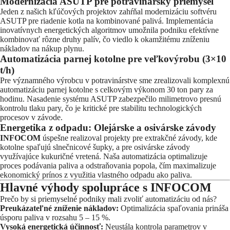
Modernizácia ASUTP pre potravinársky priemysel
Jeden z našich kľúčových projektov zahŕňal modernizáciu softvéru
ASUTP pre riadenie kotla na kombinované palivá. Implementácia
inovatívnych energetických algoritmov umožnila podniku efektívne
kombinovať rôzne druhy palív, čo viedlo k okamžitému zníženiu
nákladov na nákup plynu.
Automatizácia parnej kotolne pre veľkovýrobu (3×10
t/h)
Pre významného výrobcu v potravinárstve sme zrealizovali komplexnú
automatizáciu parnej kotolne s celkovým výkonom 30 ton pary za
hodinu. Nasadenie systému ASUTP zabezpečilo milimetrovo presnú
kontrolu tlaku pary, čo je kritické pre stabilitu technologických
procesov v závode.
Energetika z odpadu: Olejárske a osivárske závody
INFOCOM
úspešne realizoval projekty pre extrakčné závody, kde
kotolne spaľujú slnečnicové šupky, a pre osivárske závody
využívajúce kukuričné vretená. Naša automatizácia optimalizuje
proces podávania paliva a odstraňovania popola, čím maximalizuje
ekonomický prínos z využitia vlastného odpadu ako paliva.
Hlavné výhody spolupráce s INFOCOM
Prečo by si priemyselné podniky mali zvoliť automatizáciu od nás?
Preukázateľné zníženie nákladov:
Optimalizácia spaľovania prináša
úsporu paliva v rozsahu 5 – 15 %.
Vysoká energetická účinnosť:
Neustála kontrola parametrov v