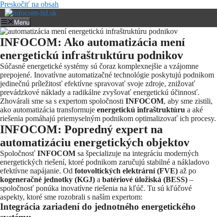
Preskočiť na obsah
Menu
INFOCOM: Ako automatizácia mení
energetickú infraštruktúru podnikov
Súčasné energetické systémy sú čoraz komplexnejšie a vzájomne
prepojené. Inovatívne automatizačné technológie poskytujú podnikom
jedinečnú príležitosť efektívne spravovať svoje zdroje, znižovať
prevádzkové náklady a radikálne zvyšovať energetickú účinnosť.
Zhovárali sme sa s expertom spoločnosti
INFOCOM
, aby sme zistili,
ako automatizácia transformuje
energetickú infraštruktúru
a aké
riešenia pomáhajú priemyselným podnikom optimalizovať ich procesy.
INFOCOM: Popredný expert na
automatizáciu energetických objektov
Spoločnosť
INFOCOM
sa špecializuje na integráciu moderných
energetických riešení, ktoré podnikom zaručujú stabilné a nákladovo
efektívne napájanie. Od
fotovoltických elektrární (FVE)
až po
kogeneračné jednotky (KGJ)
a
batériové úložiská (BESS)
–
spoločnosť ponúka inovatívne riešenia na kľúč. Tu sú kľúčové
aspekty, ktoré sme rozobrali s naším expertom:
Integrácia zariadení do jednotného energetického