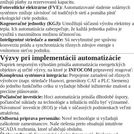
znižujú platby za rezervovanú kapacitu.
Fotovoltické elektrárne (FVE):
Automatizované riadenie solárnych
systémov znižuje závislosť od tradičných sietí a pomáha plniť
ekologické ciele podniku.
Kogeneračné jednotky (KGJ):
Umožňujú súčasnú výrobu elektriny a
tepla. Ich automatizácia zabezpečuje, že každá jednotka paliva je
využitá s maximálnou možnou účinnosťou.
Inteligentné striedače a meniče:
Sú nevyhnutné pre správnu
konverziu prúdu a synchronizáciu rôznych zdrojov energie s
vnútornou sieťou podniku.
Výzvy pri implementácii automatizácie
Napriek nesporným výhodám prináša automatizácia energetických
objektov aj určité výzvy, na ktoré je
INFOCOM
pripravený reagovať:
Komplexná systémová integrácia:
Prepojenie zariadení od rôznych
výrobcov (napr. striedače Huawei, generátory CAT a PLC Siemens)
do jedného funkčného celku si vyžaduje hlboké inžinierske znalosti a
precízne plánovanie.
Počiatočné investície:
Hoci automatizácia prináša dlhodobé úspory,
počiatočné náklady na technológie a inštaláciu môžu byť významné.
Návratnosť investície (ROI) je však v súčasných podmienkach veľmi
atraktívna.
Odborná príprava personálu:
Nové technológie si vyžadujú
zaškolenie zamestnancov. Naše riešenia preto obsahujú intuitívne
SCADA rozhrania, ktoré uľahčujú obsluhu.