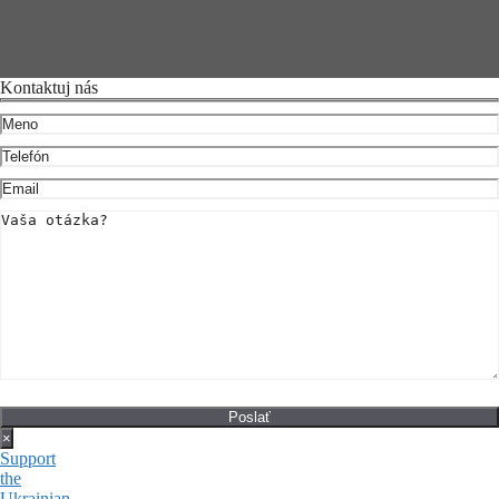
Kontaktuj nás
×
Support
the
Ukrainian