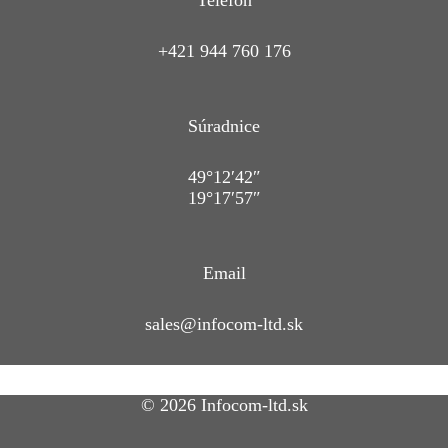
Telefón
+421 944 760 176
Súradnice
49°12′42″
19°17′57″
Email
sales@infocom-ltd.sk
© 2026 Infocom-ltd.sk