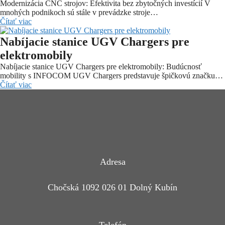
Modernizácia CNC strojov: Efektivita bez zbytočných investícií V
mnohých podnikoch sú stále v prevádzke stroje…
Čítať viac
Nabíjacie stanice UGV Chargers pre
elektromobily
Nabíjacie stanice UGV Chargers pre elektromobily: Budúcnosť
mobility s INFOCOM UGV Chargers predstavuje špičkovú značku…
Čítať viac
Adresa
Chočská 1092 026 01 Dolný Kubín