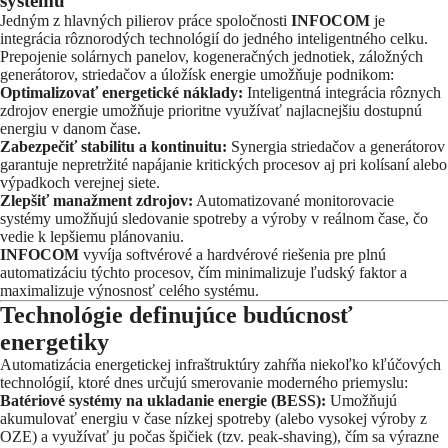
systému
Jedným z hlavných pilierov práce spoločnosti
INFOCOM
je
integrácia rôznorodých technológií do jedného inteligentného celku.
Prepojenie solárnych panelov, kogeneračných jednotiek, záložných
generátorov, striedačov a úložísk energie umožňuje podnikom:
Optimalizovať energetické náklady:
Inteligentná integrácia rôznych
zdrojov energie umožňuje prioritne využívať najlacnejšiu dostupnú
energiu v danom čase.
Zabezpečiť stabilitu a kontinuitu:
Synergia striedačov a generátorov
garantuje nepretržité napájanie kritických procesov aj pri kolísaní alebo
výpadkoch verejnej siete.
Zlepšiť manažment zdrojov:
Automatizované monitorovacie
systémy umožňujú sledovanie spotreby a výroby v reálnom čase, čo
vedie k lepšiemu plánovaniu.
INFOCOM
vyvíja softvérové a hardvérové riešenia pre plnú
automatizáciu týchto procesov, čím minimalizuje ľudský faktor a
maximalizuje výnosnosť celého systému.
Technológie definujúce budúcnosť
energetiky
Automatizácia energetickej infraštruktúry zahŕňa niekoľko kľúčových
technológií, ktoré dnes určujú smerovanie moderného priemyslu:
Batériové systémy na ukladanie energie (BESS):
Umožňujú
akumulovať energiu v čase nízkej spotreby (alebo vysokej výroby z
OZE) a využívať ju počas špičiek (tzv. peak-shaving), čím sa výrazne