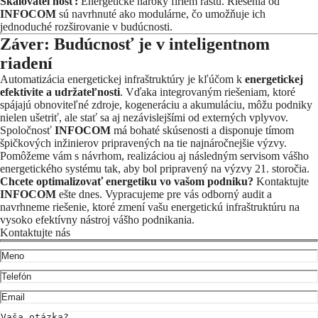
Škálovateľnosť:
Energetické nároky firiem rastú. Riešenia od
INFOCOM
sú navrhnuté ako modulárne, čo umožňuje ich
jednoduché rozširovanie v budúcnosti.
Záver: Budúcnosť je v inteligentnom
riadení
Automatizácia energetickej infraštruktúry je kľúčom k
energetickej
efektivite a udržateľnosti
. Vďaka integrovaným riešeniam, ktoré
spájajú obnoviteľné zdroje, kogeneráciu a akumuláciu, môžu podniky
nielen ušetriť, ale stať sa aj nezávislejšími od externých vplyvov.
Spoločnosť
INFOCOM
má bohaté skúsenosti a disponuje tímom
špičkových inžinierov pripravených na tie najnáročnejšie výzvy.
Pomôžeme vám s návrhom, realizáciou aj následným servisom vášho
energetického systému tak, aby bol pripravený na výzvy 21. storočia.
Chcete optimalizovať energetiku vo vašom podniku?
Kontaktujte
INFOCOM
ešte dnes. Vypracujeme pre vás odborný audit a
navrhneme riešenie, ktoré zmení vašu energetickú infraštruktúru na
vysoko efektívny nástroj vášho podnikania.
Kontaktujte nás